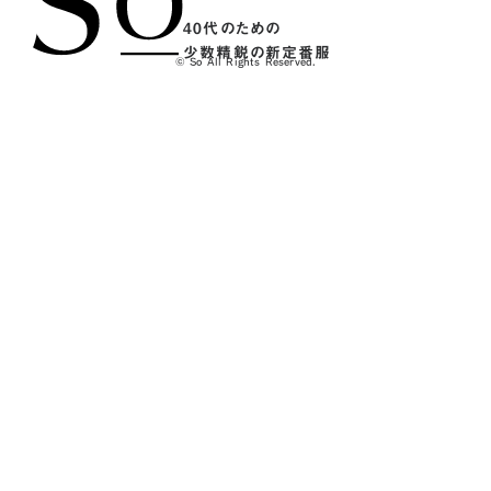
40代のための
少数精鋭の新定番服
© So All Rights Reserved.