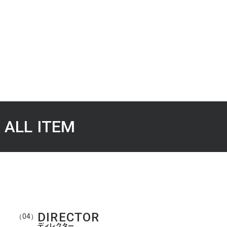
Minimal Jacket
White Baker Pants
28,800
17,700
（税込）
（税込）
¥
¥
ONLINE SHOP
ONLINE SHOP
ALL ITEM
DIRECTOR
（04）
ディレクター