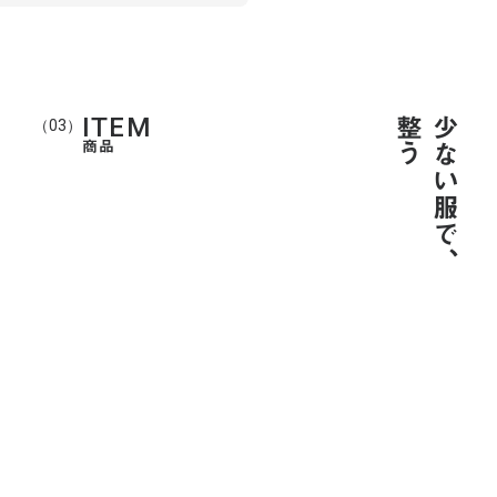
ITEM
整う
少ない服で、
（03）
商品
Denim ”HIYOKU”
Grey Double Jacket